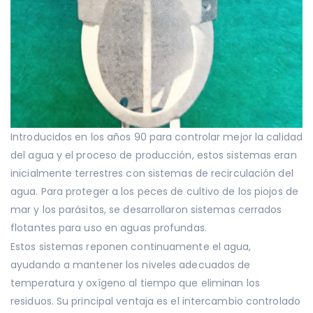
Introducidos en los años 90 para controlar mejor la calidad
del agua y el proceso de producción, estos sistemas eran
inicialmente terrestres con sistemas de recirculación del
agua. Para proteger a los peces de cultivo de los piojos de
mar y los parásitos, se desarrollaron sistemas cerrados
flotantes para uso en aguas profundas.
Estos sistemas reponen continuamente el agua,
ayudando a mantener los niveles adecuados de
temperatura y oxígeno al tiempo que eliminan los
residuos. Su principal ventaja es el intercambio controlado