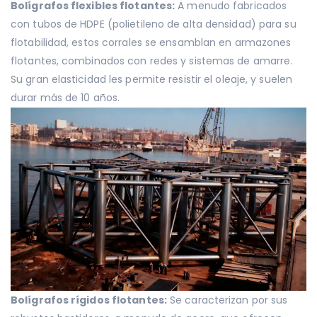
Bolígrafos flexibles flotantes:
A menudo fabricados
con tubos de HDPE (polietileno de alta densidad) para su
flotabilidad, estos corrales se ensamblan en armazones
flotantes, combinados con redes y sistemas de amarre.
Su gran elasticidad les permite resistir el oleaje, y suelen
durar más de 10 años.
Bolígrafos rígidos flotantes:
Se caracterizan por sus