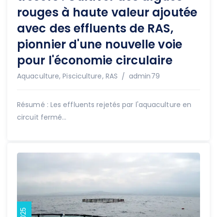
rouges à haute valeur ajoutée
avec des effluents de RAS,
pionnier d'une nouvelle voie
pour l'économie circulaire
Auteur
Aquaculture
,
Pisciculture
,
RAS
admin79
Résumé : Les effluents rejetés par l'aquaculture en
circuit fermé...