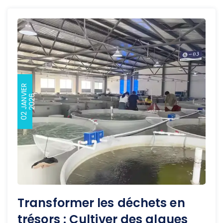
0
2
J
A
N
I
E
R
2
0
2
V
6
Transformer les déchets en
trésors : Cultiver des algues