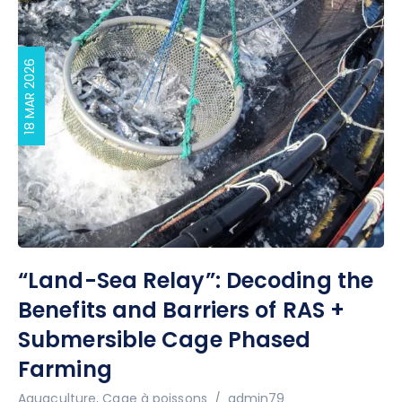
18 MAR 2026
“Land-Sea Relay”: Decoding the
Benefits and Barriers of RAS +
Submersible Cage Phased
Farming
Auteur
Aquaculture
,
Cage à poissons
admin79