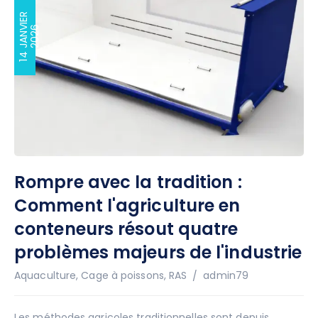
1
4
J
A
N
I
E
R
2
0
2
V
6
Rompre avec la tradition :
Comment l'agriculture en
conteneurs résout quatre
problèmes majeurs de l'industrie
Auteur
Aquaculture
,
Cage à poissons
,
RAS
admin79
Les méthodes agricoles traditionnelles sont depuis