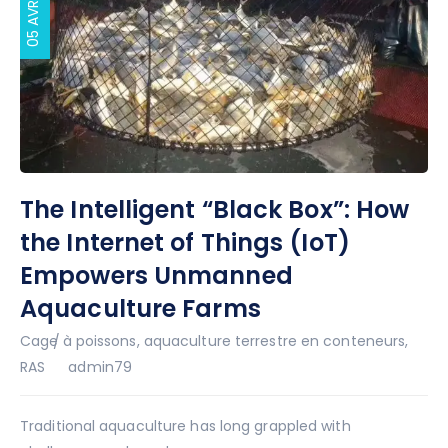
05 AVR 2026
The Intelligent “Black Box”: How
the Internet of Things (IoT)
Empowers Unmanned
Aquaculture Farms
Cage à poissons
,
aquaculture terrestre en conteneurs
,
Auteur
RAS
admin79
Traditional aquaculture has long grappled with