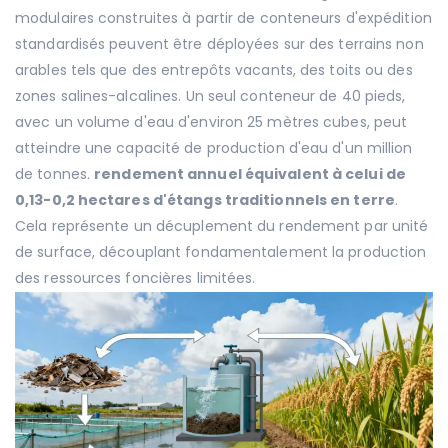
modulaires construites à partir de conteneurs d'expédition
standardisés peuvent être déployées sur des terrains non
arables tels que des entrepôts vacants, des toits ou des
zones salines-alcalines. Un seul conteneur de 40 pieds,
avec un volume d'eau d'environ 25 mètres cubes, peut
atteindre une capacité de production d'eau d'un million
de tonnes.
rendement annuel équivalent à celui de
0,13-0,2 hectares d'étangs traditionnels en terre
.
Cela représente un décuplement du rendement par unité
de surface, découplant fondamentalement la production
des ressources foncières limitées.